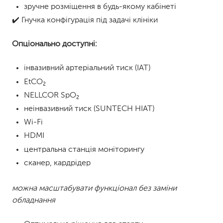
зручне розміщення в будь-якому кабінеті
✔️ Гнучка конфігурація під задачі клініки
Опціонально доступні:
інвазивний артеріальний тиск (ІАТ)
EtCO₂
NELLCOR SpO₂
неінвазивний тиск (SUNTECH НІАТ)
Wi-Fi
HDMI
центральна станція моніторингу
сканер, кардрідер
можна масштабувати функціонал без заміни
обладнання